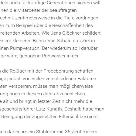
s auch für künftige Generationen sichern will.
nnen die Mitarbeiter der beauftragten
chnik zentimeterweise in die Tiefe vordringen.
en zum Beispiel über die Beschaffenheit des
ereitenden Arbeiten. Wie Jens Glöckner schildert,
inem kleineren Bohrer vor. Sobald das Ziel in
s einen Pumpversuch. Der wiederum soll darüber
Lage wäre, genügend Rohwasser in der
n die Roßlaer mit der Probebohrung schaffen,
hänge jedoch von vielen verschiedenen Faktoren
unten versperren, müsse man möglicherweise
rung noch in diesem Jahr abzuschließen.
 alt und bringt in letzter Zeit nicht mehr die
sgeschäftsführer Lutz Kunath. Deshalb habe man
Reinigung der zugesetzten Filterschlitze nicht
ich dabei um ein Stahlrohr mit 35 Zentimetern