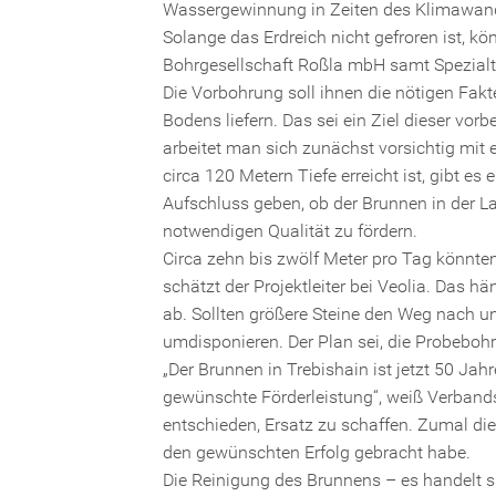
Wassergewinnung in Zeiten des Klimawandel
Solange das Erdreich nicht gefroren ist, kö
Bohrgesellschaft Roßla mbH samt Spezialte
Die Vorbohrung soll ihnen die nötigen Fakt
Bodens liefern. Das sei ein Ziel dieser vorb
arbeitet man sich zunächst vorsichtig mit e
circa 120 Metern Tiefe erreicht ist, gibt e
Aufschluss geben, ob der Brunnen in der 
notwendigen Qualität zu fördern.
Circa zehn bis zwölf Meter pro Tag könnte
schätzt der Projektleiter bei Veolia. Das 
ab. Sollten größere Steine den Weg nach 
umdisponieren. Der Plan sei, die Probeboh
„Der Brunnen in Trebishain ist jetzt 50 Jahre
gewünschte Förderleistung“, weiß Verband
entschieden, Ersatz zu schaffen. Zumal die 
den gewünschten Erfolg gebracht habe.
Die Reinigung des Brunnens – es handelt s