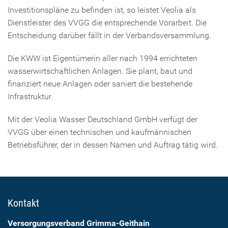
Investitionspläne zu befinden ist, so leistet Veolia als
Dienstleister des VVGG die entsprechende Vorarbeit. Die
Entscheidung darüber fällt in der Verbandsversammlung.
Die KWW ist Eigentümerin aller nach 1994 errichteten
wasserwirtschaftlichen Anlagen. Sie plant, baut und
finanziert neue Anlagen oder saniert die bestehende
Infrastruktur.
Mit der Veolia Wasser Deutschland GmbH verfügt der
VVGG über einen technischen und kaufmännischen
Betriebsführer, der in dessen Namen und Auftrag tätig wird.
Kontakt
Versorgungsverband Grimma-Geithain